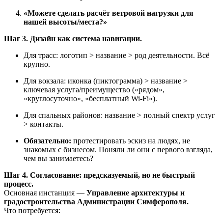
«Можете сделать расчёт ветровой нагрузки для
нашей высоты/места?»
Шаг 3. Дизайн как система навигации.
Для трасс: логотип > название > род деятельности. Всё
крупно.
Для вокзала: иконка (пиктограмма) > название >
ключевая услуга/преимущество («рядом»,
«круглосуточно», «бесплатный Wi-Fi»).
Для спальных районов: название > полный спектр услуг
> контакты.
Обязательно:
протестировать эскиз на людях, не
знакомых с бизнесом. Поняли ли они с первого взгляда,
чем вы занимаетесь?
Шаг 4. Согласование: предсказуемый, но не быстрый
процесс.
Основная инстанция —
Управление архитектуры и
градостроительства Администрации Симферополя.
Что потребуется: