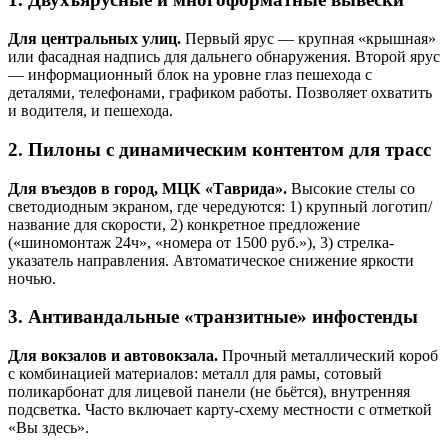
Для центральных улиц.
Первый ярус — крупная «крышная»
или фасадная надпись для дальнего обнаружения. Второй ярус
— информационный блок на уровне глаз пешехода с
деталями, телефонами, графиком работы. Позволяет охватить
и водителя, и пешехода.
2. Пилоны с динамическим контентом для трасс
Для въездов в город, МЦК «Таврида».
Высокие стелы со
светодиодным экраном, где чередуются: 1) крупный логотип/
название для скорости, 2) конкретное предложение
(«шиномонтаж 24ч», «номера от 1500 руб.»), 3) стрелка-
указатель направления. Автоматическое снижение яркости
ночью.
3. Антивандальные «транзитные» инфостенды
Для вокзалов и автовокзала.
Прочный металлический короб
с комбинацией материалов: металл для рамы, сотовый
поликарбонат для лицевой панели (не бьётся), внутренняя
подсветка. Часто включает карту-схему местности с отметкой
«Вы здесь».