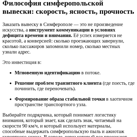
Философия симферопольской
вывески: скорость, ясность, прочность
Заказать вывеску в Симферополе — это не произведение
искусства, а
инструмент коммуникации в условиях
дефицита времени и внимания.
Её успех измеряется не
красотой, а конверсией: сколько проезжающих завернули,
сколько пассажиров запомнили номер, сколько местных
узнали адрес.
Это инвестиция в:
Мгновенную идентификацию
в потоке.
Решение проблем транзитного клиента
(где поесть, где
починить, где переночевать).
Формирование образа стабильной точки
в хаотичном
пространстве транспортного узла.
Выбирайте подрядчика, который понимает логистику
внимания, который знает, как сделать знак, читаемый на
скорости 90 км/ч, и который использует материалы,
способные выдержать симферопольскую пыль и ажиотаж
курортного сезона. В городе, через который все проезжают,