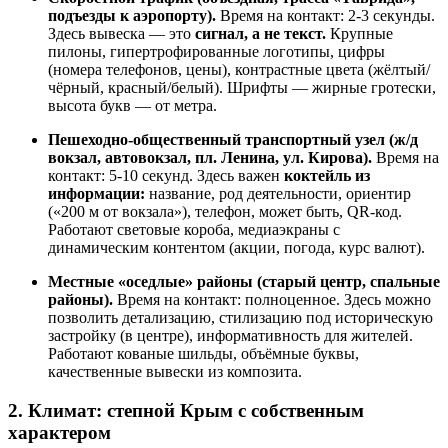
подъезды к аэропорту).
Время на контакт: 2-3 секунды.
Здесь вывеска — это
сигнал, а не текст.
Крупные
пилоны, гипертрофированные логотипы, цифры
(номера телефонов, цены), контрастные цвета (жёлтый/
чёрный, красный/белый). Шрифты — жирные гротески,
высота букв — от метра.
Пешеходно-общественный транспортный узел (ж/д
вокзал, автовокзал, пл. Ленина, ул. Кирова).
Время на
контакт: 5-10 секунд. Здесь важен
коктейль из
информации:
название, род деятельности, ориентир
(«200 м от вокзала»), телефон, может быть, QR-код.
Работают световые короба, медиаэкраны с
динамическим контентом (акции, погода, курс валют).
Местные «оседлые» районы (старый центр, спальные
районы).
Время на контакт: полноценное. Здесь можно
позволить детализацию, стилизацию под историческую
застройку (в центре), информативность для жителей.
Работают кованые шильды, объёмные буквы,
качественные вывески из композита.
2. Климат: степной Крым с собственным
характером