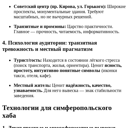
Советский центр (пр. Кирова, ул. Горького):
Широкие
проспекты, монументальные здания. Требуют
масштабных, но не вычурных решений.
Транзитные и промзоны:
Царство практичности.
Главное — прочность, читаемость, информативность.
4. Психология аудитории: транзитная
тревожность и местный прагматизм
Турист/гость:
Находится в состоянии лёгкого стресса
(поиск транспорта, жилья, ориентира). Ценит
ясность,
простоту, интуитивно понятные символы
(иконки
такси, отеля, кафе).
Местный житель:
Ценит
надёжность, качество,
узнаваемость.
Для него вывеска — знак стабильности
заведения.
Технологии для симферопольского
хаба
1. Двухъярусные и многоформатные вывески