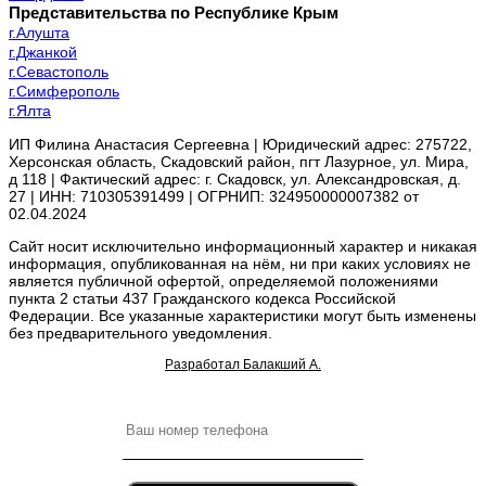
Представительства по Республике Крым
г.Алушта
г.Джанкой
г.Севастополь
г.Симферополь
г.Ялта
ИП Филина Анастасия Сергеевна | Юридический адрес: 275722,
Херсонская область, Скадовский район, пгт Лазурное, ул. Мира,
д 118 | Фактический адрес: г. Скадовск, ул. Александровская, д.
27 | ИНН: 710305391499 | ОГРНИП: 324950000007382 от
02.04.2024
Сайт носит исключительно информационный характер и никакая
информация, опубликованная на нём, ни при каких условиях не
является публичной офертой, определяемой положениями
пункта 2 статьи 437 Гражданского кодекса Российской
Федерации. Все указанные характеристики могут быть изменены
без предварительного уведомления.
Разработал Балакший А.