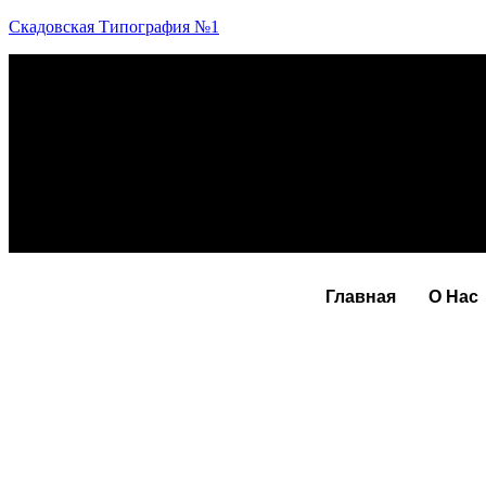
Скадовская Типография №1
Главная
О Нас