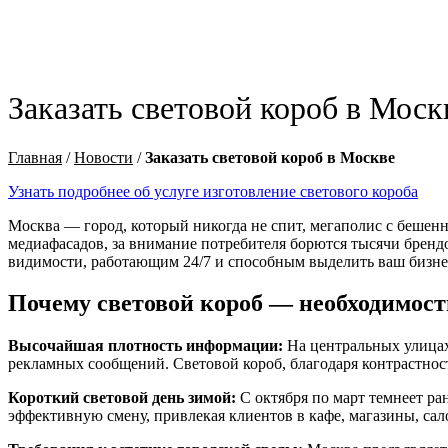
Заказать световой короб в Моск
Главная
/
Новости
/
Заказать световой короб в Москве
Узнать подробнее об услуге изготовление светового короба
Москва — город, который никогда не спит, мегаполис с бешен
медиафасадов, за внимание потребителя борются тысячи брендо
видимости, работающим 24/7 и способным выделить ваш бизнес
Почему световой короб — необходимост
Высочайшая плотность информации:
На центральных улицах 
рекламных сообщений. Световой короб, благодаря контрастно
Короткий световой день зимой:
С октября по март темнеет ран
эффективную смену, привлекая клиентов в кафе, магазины, сал