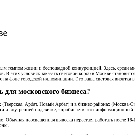
ве
ным темпом жизни и беспощадной конкуренцией. Здесь, среди м
в. В этих условиях заказать световой короб в Москве становитс
 на фоне городской иллюминации. Это ваша световая визитка в
ь для московского бизнеса?
(Тверская, Арбат, Новый Арбат) и в бизнес-районах (Москва-С
сти и внутренней подсветке, «пробивает» этот информационный
о. Обычная неосвещенная вывеска перестает работать после 16-1
оны.