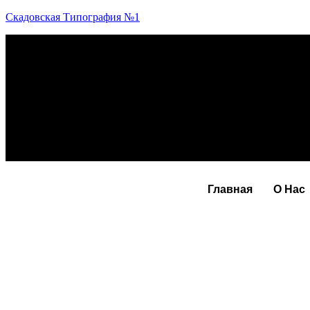
Скадовская Типография №1
Главная
О Нас