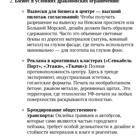
Бизнес в условиях драконовских ограничений:
Вывески для бизнеса в центре — высший
пилотаж согласований:
Чтобы получить
разрешение на вывеску на Невском проспекте или
Большой Морской, дизайн должен быть образцом
сдержанности. Часто это объемные световые
буквы из дорогих материалов (латунь, кованый
металл) на глухом фасаде, где печать используется
минимально — для логотипа на глухом фоне.
Реклама в креативных кластерах («Севкабель
Порт», «Этажи», «Ткачи»):
Полная
противоположность центру. Здесь в тренде
эксперимент, индустриальная эстетика,
гигантские форматы. Печать на необработанном
бетоне, ржавом металле, деревянных щитах. Это
территория, где технологии УФ-печати на любых
поверхностях раскрываются полностью.
Брендирование общественного
транспорта:
Оклейка трамваев и автобусов,
которые сами являются частью городского
пейзажа, требует особой деликатности в дизайне и
стойкости материалов к влаге и реагентам.