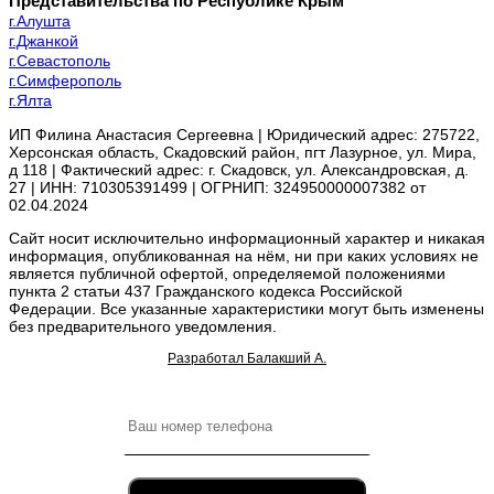
Представительства по Республике Крым
г.Алушта
г.Джанкой
г.Севастополь
г.Симферополь
г.Ялта
ИП Филина Анастасия Сергеевна | Юридический адрес: 275722,
Херсонская область, Скадовский район, пгт Лазурное, ул. Мира,
д 118 | Фактический адрес: г. Скадовск, ул. Александровская, д.
27 | ИНН: 710305391499 | ОГРНИП: 324950000007382 от
02.04.2024
Сайт носит исключительно информационный характер и никакая
информация, опубликованная на нём, ни при каких условиях не
является публичной офертой, определяемой положениями
пункта 2 статьи 437 Гражданского кодекса Российской
Федерации. Все указанные характеристики могут быть изменены
без предварительного уведомления.
Разработал Балакший А.