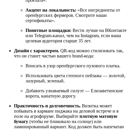
проехать».
Акцент на локальность:
«Все ингредиенты от
оренбургских фермеров. Смотрите наши
сертификаты».
Понятные площадки:
Вести лучше на ВКонтакте
или Telegram-канал, чем на Instagram, если ваша
целевая аудитория старше 35 лет.
Дизайн с характером.
QR-код можно стилизовать так,
что он станет частью вашего brand-кода:
Вписать в узор оренбургского пухового платка.
Использовать цвета степного пейзажа — золотой,
лазурный, зеленый.
Добавить узнаваемый силуэт — Елизаветинские
ворота, канатную дорогу.
Практичность и долговечность.
Визитка может
побывать в кармане пиджака на деловой встрече и в
поле на агрофоруме. Выбирайте
плотную матовую
бумагу
(чтобы не бликовало на солнце) или
ламинированный вариант. Код должен быть напечатан