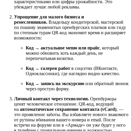
характеристиками или цифры урожайности. Это
убеждает лучше любой рекламы.
Упрощение для малого бизнеса и
ремесленников.
Владельцу кондитерской, мастерской
по пошиву знаменитых оренбургских платков или гиду
по степным турам QR-код экономит время и расширяет
возможности:
Код → актуальное меню или прайс
, который
можно обновить хоть каждый день, не
перепечатывая визитки.
Код → галерея работ
в соцсетях (ВКонтакте,
Одноклассники), где наглядно видно качество.
Код → запись на экскурсию
или обратный звонок
через простую форму.
Личный контакт через технологии.
Оренбуржцы
ценят человеческое отношение. QR-код, ведущий
на
автоматическое сохранение контакта (vCard)
, —
это проявление заботы. Вы избавляете нового знакомого
от рутины вбивания вашего номера и email. После
встречи на форуме или в «Армаде» он уже будет у него
в телефоне с правильным именем и должностью.