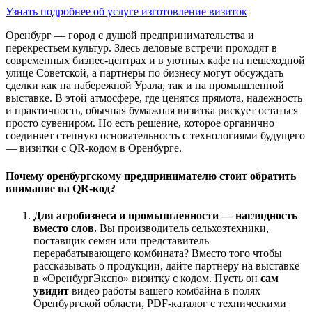
Узнать подробнее об услуге изготовление визиток
Оренбург — город с душой предпринимательства и
перекрестьем культур. Здесь деловые встречи проходят в
современных бизнес-центрах и в уютных кафе на пешеходной
улице Советской, а партнеры по бизнесу могут обсуждать
сделки как на набережной Урала, так и на промышленной
выставке. В этой атмосфере, где ценятся прямота, надежность
и практичность, обычная бумажная визитка рискует остаться
просто сувениром. Но есть решение, которое органично
соединяет степную основательность с технологиями будущего
— визитки с QR-кодом в Оренбурге.
Почему оренбургскому предпринимателю стоит обратить
внимание на QR-код?
Для агробизнеса и промышленности — наглядность
вместо слов.
Вы производитель сельхозтехники,
поставщик семян или представитель
перерабатывающего комбината? Вместо того чтобы
рассказывать о продукции, дайте партнеру на выставке
в «ОренбургЭкспо» визитку с кодом. Пусть он
сам
увидит
видео работы вашего комбайна в полях
Оренбургской области, PDF-каталог с техническими