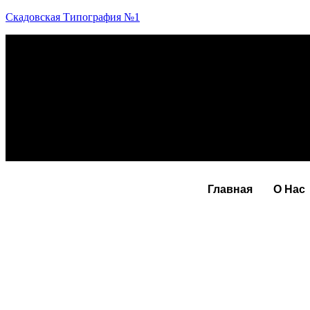
Скадовская Типография №1
Главная
О Нас