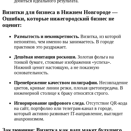
добиться идеального результата.
Визитки для бизнеса в Нижнем Новгороде —
Ошибки, которые нижегородский бизнес не
оценит:
Размытость и неконкретность.
Визитка, из которой
непонятно, чем именно вы занимаетесь. В городе
практиков это раздражает.
Дешёвая имитация роскоши.
Золотая фольга на
тонкой бумаге, стоковые изображения «успеха».
Нижний ценит настоящую, а не показную
основательность.
Пренебрежение качеством полиграфии.
Несовпадение
цветов, кривые линии резки, плохая цветопередача. В
инженерной столице к браку относятся строго.
Игнорирование цифрового следа.
Отсутствие QR-кода
на сайт, портфолио или телеграм-канал в городе,
который активно развивает IT-направление, выглядит
анахронизмом.
Заключение: Визитка как ваш макет будущего