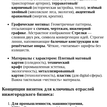
транспортные артерии),
терракотовый/
кирпичный
(историческая застройка, тепло),
зелёный
хвойный
(заволжские леса, экология),
акцентный
оранжевый
(энергия, креатив).
Графические мотивы:
Геометричные паттерны,
отсылающие к
схемам, чертежам, инженерной
графике
. Абстрактное изображение
Стрелки
—
слияния двух рек, символа конвергенции идей. Строгие
линии, напоминающие
балочные конструкции или
решётчатые опоры
. Чёткие, «читаемые» шрифты без
излишеств.
Материалы с характером:
Плотный матовый
картон
(солидность),
технический
крафт
(промышленная эстетика,
экологичность),
металлизированный
картон
(технологичность),
пластик
(для digital-сферы).
Важна тактильная «честность» материала.
Концепции визиток для ключевых отраслей
нижегородского бизнеса:
Для промышленности, машиностроения,