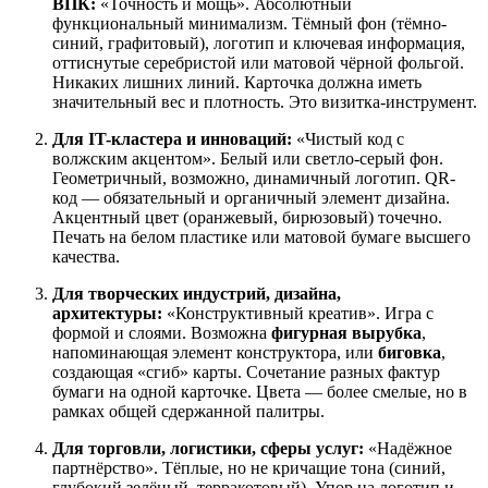
ВПК:
«Точность и мощь». Абсолютный
функциональный минимализм. Тёмный фон (тёмно-
синий, графитовый), логотип и ключевая информация,
оттиснутые серебристой или матовой чёрной фольгой.
Никаких лишних линий. Карточка должна иметь
значительный вес и плотность. Это визитка-инструмент.
Для IT-кластера и инноваций:
«Чистый код с
волжским акцентом». Белый или светло-серый фон.
Геометричный, возможно, динамичный логотип. QR-
код — обязательный и органичный элемент дизайна.
Акцентный цвет (оранжевый, бирюзовый) точечно.
Печать на белом пластике или матовой бумаге высшего
качества.
Для творческих индустрий, дизайна,
архитектуры:
«Конструктивный креатив». Игра с
формой и слоями. Возможна
фигурная вырубка
,
напоминающая элемент конструктора, или
биговка
,
создающая «сгиб» карты. Сочетание разных фактур
бумаги на одной карточке. Цвета — более смелые, но в
рамках общей сдержанной палитры.
Для торговли, логистики, сферы услуг:
«Надёжное
партнёрство». Тёплые, но не кричащие тона (синий,
глубокий зелёный, терракотовый). Упор на логотип и