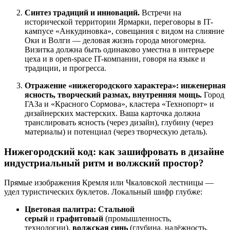
Синтез традиций и инноваций.
Встречи на
исторической территории Ярмарки, переговоры в IT-
кампусе «Анкудиновка», совещания с видом на слияние
Оки и Волги — деловая жизнь города многомерна.
Визитка должна быть одинаково уместна в интерьере
цеха и в open-space IT-компании, говоря на языке и
традиции, и прогресса.
Отражение «нижегородского характера»: инженерная
ясность, творческий размах, внутренняя мощь.
Город
ГАЗа и «Красного Сормова», кластера «Технопорт» и
дизайнерских мастерских. Ваша карточка должна
транслировать ясность (через дизайн), глубину (через
материалы) и потенциал (через творческую деталь).
Нижегородский код: как зашифровать в дизайне
индустриальный ритм и волжский простор?
Прямые изображения Кремля или Чкаловской лестницы —
удел туристических буклетов. Локальный шифр глубже:
Цветовая палитра:
Стальной
серый
и
графитовый
(промышленность,
технологии),
волжская синь
(глубина, надёжность,