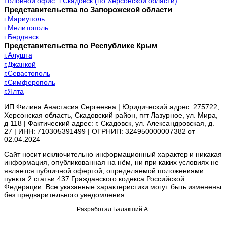
Головной офис: г.Скадовск (по Херсонской области)
Представительства по Запорожской области
г.Мариуполь
г.Мелитополь
г.Бердянск
Представительства по Республике Крым
г.Алушта
г.Джанкой
г.Севастополь
г.Симферополь
г.Ялта
ИП Филина Анастасия Сергеевна | Юридический адрес: 275722,
Херсонская область, Скадовский район, пгт Лазурное, ул. Мира,
д 118 | Фактический адрес: г. Скадовск, ул. Александровская, д.
27 | ИНН: 710305391499 | ОГРНИП: 324950000007382 от
02.04.2024
Сайт носит исключительно информационный характер и никакая
информация, опубликованная на нём, ни при каких условиях не
является публичной офертой, определяемой положениями
пункта 2 статьи 437 Гражданского кодекса Российской
Федерации. Все указанные характеристики могут быть изменены
без предварительного уведомления.
Разработал Балакший А.