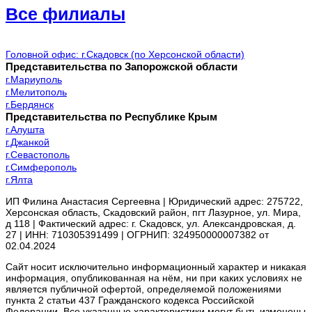
Все филиалы
Головной офис: г.Скадовск (по Херсонской области)
Представительства по Запорожской области
г.Мариуполь
г.Мелитополь
г.Бердянск
Представительства по Республике Крым
г.Алушта
г.Джанкой
г.Севастополь
г.Симферополь
г.Ялта
ИП Филина Анастасия Сергеевна | Юридический адрес: 275722,
Херсонская область, Скадовский район, пгт Лазурное, ул. Мира,
д 118 | Фактический адрес: г. Скадовск, ул. Александровская, д.
27 | ИНН: 710305391499 | ОГРНИП: 324950000007382 от
02.04.2024
Сайт носит исключительно информационный характер и никакая
информация, опубликованная на нём, ни при каких условиях не
является публичной офертой, определяемой положениями
пункта 2 статьи 437 Гражданского кодекса Российской
Федерации. Все указанные характеристики могут быть изменены