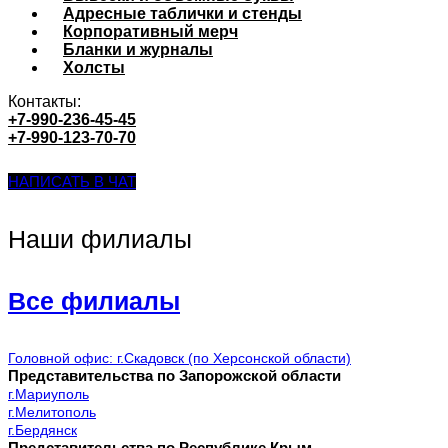
Адресные таблички и стенды
Корпоративный мерч
Бланки и журналы
Холсты
Контакты:
+7-990-236-45-45
+7-990-123-70-70
НАПИСАТЬ В ЧАТ
Наши филиалы
Все филиалы
Головной офис: г.Скадовск (по Херсонской области)
Представительства по Запорожской области
г.Мариуполь
г.Мелитополь
г.Бердянск
Представительства по Республике Крым