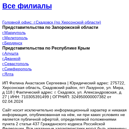
Все филиалы
Головной офис: г.Скадовск (по Херсонской области)
Представительства по Запорожской области
г.Мариуполь
г.Мелитополь
г.Бердянск
Представительства по Республике Крым
г.Алушта
г.Джанкой
г.Севастополь
г.Симферополь
г.Ялта
ИП Филина Анастасия Сергеевна | Юридический адрес: 275722,
Херсонская область, Скадовский район, пгт Лазурное, ул. Мира,
д 118 | Фактический адрес: г. Скадовск, ул. Александровская, д.
27 | ИНН: 710305391499 | ОГРНИП: 324950000007382 от
02.04.2024
Сайт носит исключительно информационный характер и никакая
информация, опубликованная на нём, ни при каких условиях не
является публичной офертой, определяемой положениями
пункта 2 статьи 437 Гражданского кодекса Российской
Федерации. Все указанные характеристики могут быть изменены