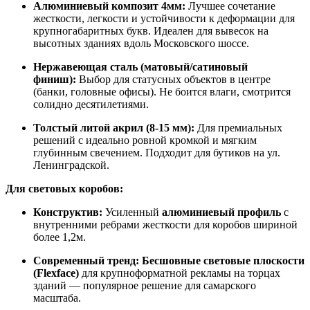
Алюминиевый композит 4мм:
Лучшее сочетание
жесткости, легкости и устойчивости к деформации для
крупногабаритных букв. Идеален для вывесок на
высотных зданиях вдоль Московского шоссе.
Нержавеющая сталь (матовый/сатиновый
финиш):
Выбор для статусных объектов в центре
(банки, головные офисы). Не боится влаги, смотрится
солидно десятилетиями.
Толстый литой акрил (8-15 мм):
Для премиальных
решений с идеально ровной кромкой и мягким
глубинным свечением. Подходит для бутиков на ул.
Ленинградской.
Для световых коробов:
Конструктив:
Усиленный
алюминиевый профиль
с
внутренними ребрами жесткости для коробов шириной
более 1,2м.
Современный тренд:
Бесшовные световые плоскости
(Flexface)
для крупноформатной рекламы на торцах
зданий — популярное решение для самарского
масштаба.