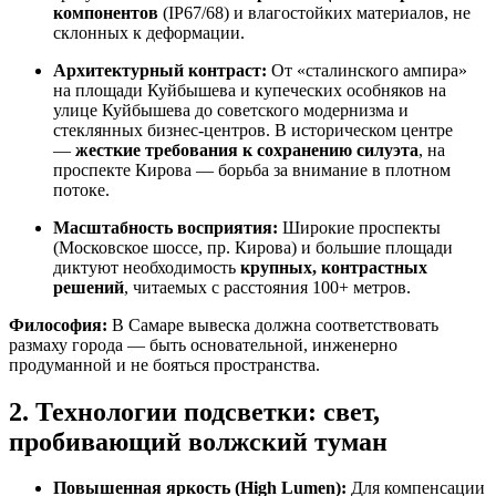
компонентов
(IP67/68) и влагостойких материалов, не
склонных к деформации.
Архитектурный контраст:
От «сталинского ампира»
на площади Куйбышева и купеческих особняков на
улице Куйбышева до советского модернизма и
стеклянных бизнес-центров. В историческом центре
—
жесткие требования к сохранению силуэта
, на
проспекте Кирова — борьба за внимание в плотном
потоке.
Масштабность восприятия:
Широкие проспекты
(Московское шоссе, пр. Кирова) и большие площади
диктуют необходимость
крупных, контрастных
решений
, читаемых с расстояния 100+ метров.
Философия:
В Самаре вывеска должна соответствовать
размаху города — быть основательной, инженерно
продуманной и не бояться пространства.
2. Технологии подсветки: свет,
пробивающий волжский туман
Повышенная яркость (High Lumen):
Для компенсации