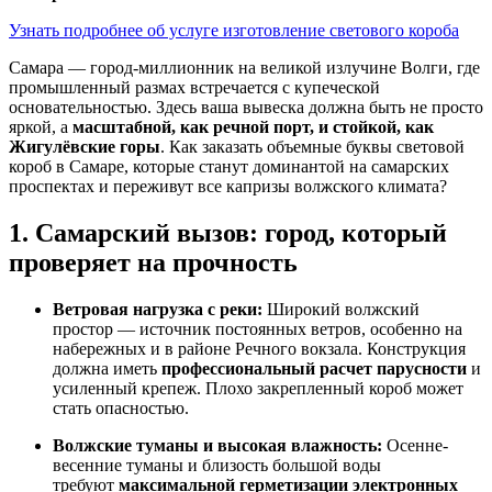
Узнать подробнее об услуге изготовление светового короба
Самара — город-миллионник на великой излучине Волги, где
промышленный размах встречается с купеческой
основательностью. Здесь ваша вывеска должна быть не просто
яркой, а
масштабной, как речной порт, и стойкой, как
Жигулёвские горы
. Как заказать объемные буквы световой
короб в Самаре, которые станут доминантой на самарских
проспектах и переживут все капризы волжского климата?
1. Самарский вызов: город, который
проверяет на прочность
Ветровая нагрузка с реки:
Широкий волжский
простор — источник постоянных ветров, особенно на
набережных и в районе Речного вокзала. Конструкция
должна иметь
профессиональный расчет парусности
и
усиленный крепеж. Плохо закрепленный короб может
стать опасностью.
Волжские туманы и высокая влажность:
Осенне-
весенние туманы и близость большой воды
требуют
максимальной герметизации электронных