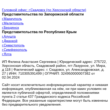
Головной офис: г.Скадовск (по Херсонской области)
Представительства по Запорожской области
г.Мариуполь
г.Мелитополь
г.Бердянск
Представительства по Республике Крым
г.Алушта
г.Джанкой
г.Севастополь
г.Симферополь
г.Ялта
ИП Филина Анастасия Сергеевна | Юридический адрес: 275722,
Херсонская область, Скадовский район, пгт Лазурное, ул. Мира,
д 118 | Фактический адрес: г. Скадовск, ул. Александровская, д.
27 | ИНН: 710305391499 | ОГРНИП: 324950000007382 от
02.04.2024
Сайт носит исключительно информационный характер и никакая
информация, опубликованная на нём, ни при каких условиях не
является публичной офертой, определяемой положениями
пункта 2 статьи 437 Гражданского кодекса Российской
Федерации. Все указанные характеристики могут быть изменены
без предварительного уведомления.