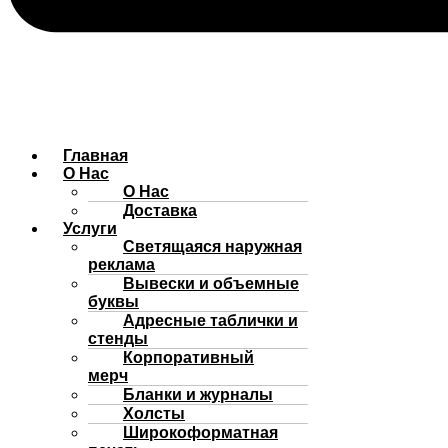
Главная
О Нас
О Нас
Доставка
Услуги
Cветящаяся наружная
реклама
Вывески и объемные
буквы
Адресные таблички и
стенды
Корпоративный
мерч
Бланки и журналы
Холсты
Широкоформатная