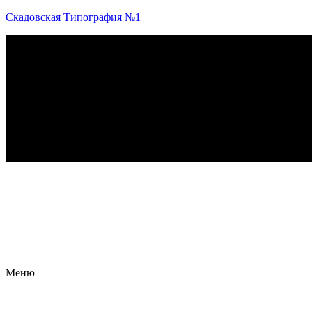
Скадовская Типография №1
Меню