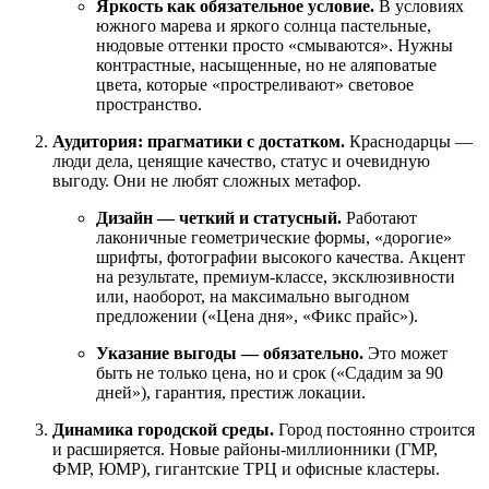
Яркость как обязательное условие.
В условиях
южного марева и яркого солнца пастельные,
нюдовые оттенки просто «смываются». Нужны
контрастные, насыщенные, но не аляповатые
цвета, которые «простреливают» световое
пространство.
Аудитория: прагматики с достатком.
Краснодарцы —
люди дела, ценящие качество, статус и очевидную
выгоду. Они не любят сложных метафор.
Дизайн — четкий и статусный.
Работают
лаконичные геометрические формы, «дорогие»
шрифты, фотографии высокого качества. Акцент
на результате, премиум-классе, эксклюзивности
или, наоборот, на максимально выгодном
предложении («Цена дня», «Фикс прайс»).
Указание выгоды — обязательно.
Это может
быть не только цена, но и срок («Сдадим за 90
дней»), гарантия, престиж локации.
Динамика городской среды.
Город постоянно строится
и расширяется. Новые районы-миллионники (ГМР,
ФМР, ЮМР), гигантские ТРЦ и офисные кластеры.